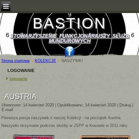
BASTION
STOWARZYSZENIE FUNKCJONARIUSZY SŁUŻB
MUNDUROWYCH
Strona startowa
KOLEKCJE
NASZYWKI
LOGOWANIE
logowanie
AUSTRIA
Utworzono: 14 kwiecień 2020
|
Opublikowano: 14 kwiecień 2020
|
Drukuj
|
E-mail
Pierwsza porcja naszywek z naszej Kolekcji - na początek Austria.
Naszywki otrzymane podczas służby w JSPP w Kosowie w 2011 roku