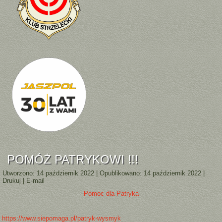
POMÓŻ PATRYKOWI !!!
Utworzono: 14 październik 2022
|
Opublikowano: 14 październik 2022
|
Drukuj
|
E-mail
Pomoc dla Patryka
https://www.siepomaga.pl/patryk-wysmyk