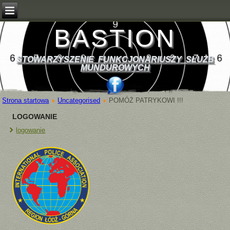
BASTION
STOWARZYSZENIE FUNKCJONARIUSZY SŁUŻB
MUNDUROWYCH
Strona startowa
Uncategorised
POMÓŻ PATRYKOWI !!!
LOGOWANIE
logowanie