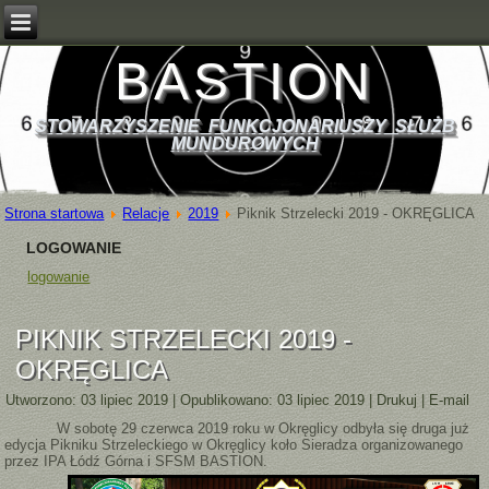
BASTION
STOWARZYSZENIE FUNKCJONARIUSZY SŁUŻB
MUNDUROWYCH
Strona startowa
Relacje
2019
Piknik Strzelecki 2019 - OKRĘGLICA
LOGOWANIE
logowanie
PIKNIK STRZELECKI 2019 -
OKRĘGLICA
Utworzono: 03 lipiec 2019
|
Opublikowano: 03 lipiec 2019
|
Drukuj
|
E-mail
W sobotę 29 czerwca 2019 roku w Okręglicy odbyła się druga już
edycja Pikniku Strzeleckiego w Okręglicy koło Sieradza organizowanego
przez IPA Łódź Górna i SFSM
BASTION.