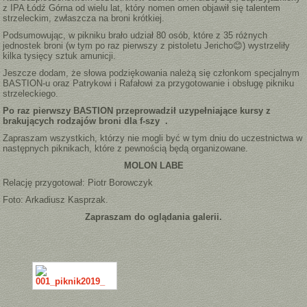
z IPA Łódź Górna od wielu lat, który nomen omen objawił się talentem
strzeleckim, zwłaszcza na broni krótkiej.
Podsumowując, w pikniku brało udział 80 osób, które z 35 różnych
jednostek broni (w tym po raz pierwszy z pistoletu Jericho😊) wystrzeliły
kilka tysięcy sztuk amunicji.
Jeszcze dodam, że słowa podziękowania należą się członkom specjalnym
BASTION-u oraz Patrykowi i Rafałowi za przygotowanie i obsługę pikniku
strzeleckiego.
Po raz pierwszy BASTION przeprowadził
uzypełniające
kursy
z
brakujących rodzajów broni
dla f-szy .
Zapraszam wszystkich, którzy nie mogli być w tym dniu do uczestnictwa w
następnych piknikach, które z pewnością będą organizowane.
MOLON LABE
Relację przygotował: Piotr Borowczyk
Foto: Arkadiusz Kasprzak.
Zapraszam do oglądania galerii.