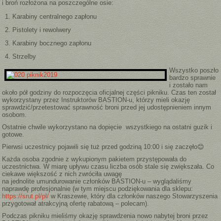
i broń rozłożona na poszczególne osie:
Karabiny centralnego zapłonu
Pistolety i rewolwery
Karabiny bocznego zapłonu
Strzelby
Wszystko poszło
bardzo sprawnie
i zostało nam
około pół godziny do rozpoczęcia oficjalnej części pikniku. Czas ten został
wykorzystany przez Instruktorów BASTION-u, którzy mieli okazję
sprawdzić/przetestować sprawność broni przed jej udostępnieniem innym
osobom.
Ostatnie chwile wykorzystano na dopięcie wszystkiego na ostatni guzik i
gotowe.
Pierwsi uczestnicy pojawili się tuż przed godziną 10:00 i się zaczęło😊
Każda osoba zgodnie z wykupionym pakietem przystępowała do
uczestnictwa. W miarę upływu czasu liczba osób stale się zwiększała. Co
ciekawe większość z nich zwróciła uwagę
na jednolite umundurowanie członków BASTION-u – wyglądaliśmy
naprawdę profesjonalnie (w tym miejscu podziękowania dla sklepu:
https://srut.pl/pl/
w Kraszewie, który dla członków naszego Stowarzyszenia
przygotował atrakcyjną ofertę rabatową – polecam).
Podczas pikniku mieliśmy okazję sprawdzenia nowo nabytej broni przez