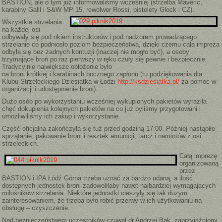
BASTION, ale o tym już informowaliśmy wcześniej (strzelba Maveric,
karabiny Galil i S&W MP 15, rewolwer Rossi, pistolety Glock i CZ).
Wszystkie strzelania
na każdej osi
odbywały się pod okiem instruktorów i pod nadzorem prowadzącego
strzelanie co podniosło poziom bezpieczeństwa, dzięki czemu cała impreza
odbyła się bez żadnych kontuzji (inaczej nie mogło być), a osoby
trzymające broń po raz pierwszy w ręku czuły się pewnie i bezpiecznie.
Tradycyjnie największe obłożenie było
na broni krótkiej i karabinach bocznego zapłonu (tu podziękowania dla
Klubu Strzeleckiego Dziesiątka w Łodzi
http://ksdziesiatka.pl/
za pomoc w
organizacji i udostępnienie broni).
Dużo osób po wykorzystaniu wcześniej wykupionych pakietów wyraziła
chęć dokupienia kolejnych pakietów na co już byliśmy przygotowani i
umożliwiliśmy ich zakup i wykorzystanie.
Część oficjalna zakończyła się tuż przed godziną 17:00. Później nastąpiło
sprzątanie, pakowanie broni i resztek amunicji, tarcz i namiotów z osi
strzeleckich.
Całą imprezę
organizowaną
przez
BASTION i IPA Łódź Górna trzeba uznać za bardzo udaną, a ilość
dostępnych jednostek broni zadowoliłaby nawet najbardziej wymagających
miłośników strzelania. Niektóre jednostki cieszyły się tak dużym
zainteresowaniem, że trzeba było robić przerwy w ich użytkowaniu na
obsługę – czyszczenie.
Nad bezpieczeństwem uczestników czuwał dr Andrzej Bąk, zaprzyjaźniony