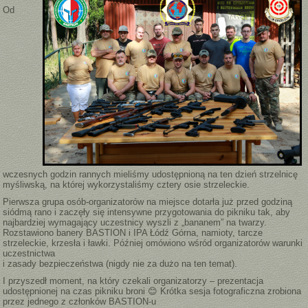
Od
wczesnych godzin rannych mieliśmy udostępnioną na ten dzień strzelnicę
myśliwską, na której wykorzystaliśmy cztery osie strzeleckie.
Pierwsza grupa osób-organizatorów na miejsce dotarła już przed godziną
siódmą rano i zaczęły się intensywne przygotowania do pikniku tak, aby
najbardziej wymagający uczestnicy wyszli z „bananem” na twarzy.
Rozstawiono banery BASTION i IPA Łódź Górna, namioty, tarcze
strzeleckie, krzesła i ławki. Później omówiono wśród organizatorów warunki
uczestnictwa
i zasady bezpieczeństwa (nigdy nie za dużo na ten temat).
I przyszedł moment, na który czekali organizatorzy – prezentacja
udostępnionej na czas pikniku broni 😊 Krótka sesja fotograficzna zrobiona
przez jednego z członków BASTION-u