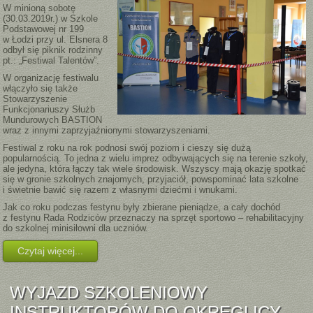
W minioną sobotę
(30.03.2019r.) w Szkole
Podstawowej nr 199
w Łodzi przy ul. Elsnera 8
odbył się piknik rodzinny
pt.: „Festiwal Talentów”.
W organizację festiwalu
włączyło się także
Stowarzyszenie
Funkcjonariuszy Służb
Mundurowych BASTION
wraz z innymi zaprzyjaźnionymi stowarzyszeniami.
Festiwal z roku na rok podnosi swój poziom i cieszy się dużą
popularnością. To jedna z wielu imprez odbywających się na terenie szkoły,
ale jedyna, która łączy tak wiele środowisk. Wszyscy mają okazję spotkać
się w gronie szkolnych znajomych, przyjaciół, powspominać lata szkolne
i świetnie bawić się razem z własnymi dziećmi i wnukami.
Jak co roku podczas festynu były zbierane pieniądze, a cały dochód
z festynu Rada Rodziców przeznaczy na sprzęt sportowo – rehabilitacyjny
do szkolnej minisiłowni dla uczniów.
Czytaj więcej...
WYJAZD SZKOLENIOWY
INSTRUKTORÓW DO OKRĘGLICY