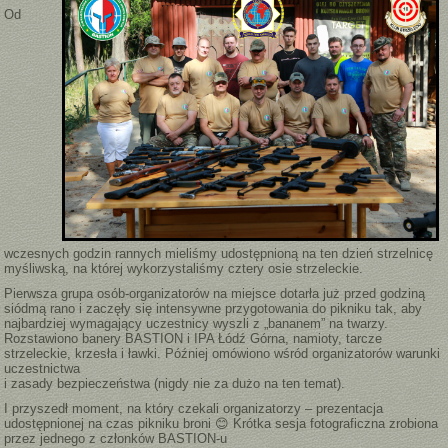
Od
wczesnych godzin rannych mieliśmy udostępnioną na ten dzień strzelnicę
myśliwską, na której wykorzystaliśmy cztery osie strzeleckie.
Pierwsza grupa osób-organizatorów na miejsce dotarła już przed godziną
siódmą rano i zaczęły się intensywne przygotowania do pikniku tak, aby
najbardziej wymagający uczestnicy wyszli z „bananem” na twarzy.
Rozstawiono banery BASTION i IPA Łódź Górna, namioty, tarcze
strzeleckie, krzesła i ławki. Później omówiono wśród organizatorów warunki
uczestnictwa
i zasady bezpieczeństwa (nigdy nie za dużo na ten temat).
I przyszedł moment, na który czekali organizatorzy – prezentacja
udostępnionej na czas pikniku broni 😊 Krótka sesja fotograficzna zrobiona
przez jednego z członków BASTION-u