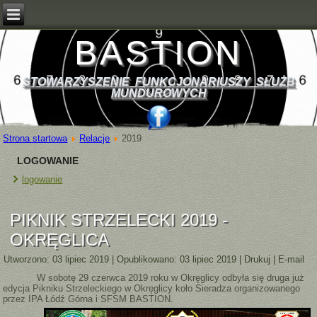
BASTION
STOWARZYSZENIE FUNKCJONARIUSZY SŁUŻB
MUNDUROWYCH
Strona startowa
Relacje
2019
LOGOWANIE
logowanie
PIKNIK STRZELECKI 2019 -
OKRĘGLICA
Utworzono: 03 lipiec 2019
|
Opublikowano: 03 lipiec 2019
|
Drukuj
|
E-mail
W sobotę 29 czerwca 2019 roku w Okręglicy odbyła się druga już
edycja Pikniku Strzeleckiego w Okręglicy koło Sieradza organizowanego
przez IPA Łódź Górna i SFSM
BASTION.