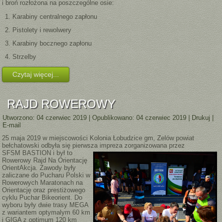
i broń rozłożona na poszczególne osie:
Karabiny centralnego zapłonu
Pistolety i rewolwery
Karabiny bocznego zapłonu
Strzelby
Czytaj więcej...
RAJD ROWEROWY
Utworzono: 04 czerwiec 2019
|
Opublikowano: 04 czerwiec 2019
|
Drukuj
|
E-mail
25 maja 2019 w miejscowości Kolonia Łobudzice gm, Zelów powiat
bełchatowski odbyła się pierwsza impreza zorganizowana przez
SFSM BASTION i był to
Rowerowy Rajd Na Orientację
OrientAkcja. Zawody były
zaliczane do Pucharu Polski w
Rowerowych Maratonach na
Orientację oraz prestiżowego
cyklu Puchar Bikeorient. Do
wyboru były dwie trasy MEGA
z wariantem optymalym 60 km
i GIGA z optimum 120 km