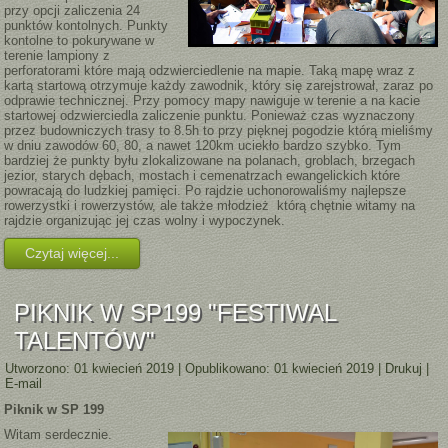
przy opcji zaliczenia 24
punktów kontolnych. Punkty
kontolne to pokurywane w
terenie lampiony z
perforatorami które mają odzwierciedlenie na mapie. Taką mapę wraz z
kartą startową otrzymuje każdy zawodnik, który się zarejstrował, zaraz po
odprawie technicznej. Przy pomocy mapy nawiguje w terenie a na kacie
startowej odzwierciedla zaliczenie punktu. Ponieważ czas wyznaczony
przez budowniczych trasy to 8.5h to przy pięknej pogodzie którą mieliśmy
w dniu zawodów 60, 80, a nawet 120km uciekło bardzo szybko. Tym
bardziej że punkty byłu zlokalizowane na polanach, groblach, brzegach
jezior, starych dębach, mostach i cemenatrzach ewangelickich które
powracają do ludzkiej pamięci. Po rajdzie uchonorowaliśmy najlepsze
rowerzystki i rowerzystów, ale także młodzież którą chętnie witamy na
rajdzie organizując jej czas wolny i wypoczynek.
Czytaj więcej...
PIKNIK W SP199 "FESTIWAL
TALENTÓW"
Utworzono: 01 kwiecień 2019
|
Opublikowano: 01 kwiecień 2019
|
Drukuj
|
E-mail
Piknik w SP 199
Witam serdecznie.