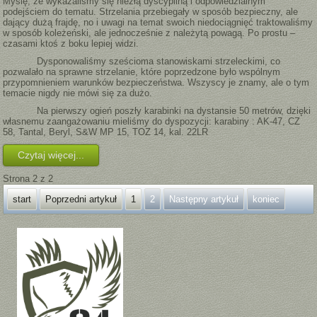
Myślę, że wykazaliśmy się niezłą dyscypliną i odpowiedzialnym
podejściem do tematu. Strzelania przebiegały w sposób bezpieczny, ale
dający dużą frajdę, no i uwagi na temat swoich niedociągnięć traktowaliśmy
w sposób koleżeński, ale jednocześnie z należytą powagą. Po prostu –
czasami ktoś z boku lepiej widzi.
Dysponowaliśmy sześcioma stanowiskami strzeleckimi, co
pozwalało na sprawne strzelanie, które poprzedzone było wspólnym
przypomnieniem warunków bezpieczeństwa. Wszyscy je znamy, ale o tym
temacie nigdy nie mówi się za dużo.
Na pierwszy ogień poszły karabinki na dystansie 50 metrów, dzięki
własnemu zaangażowaniu mieliśmy do dyspozycji: karabiny : AK-47, CZ
58, Tantal, Beryl, S&W MP 15, TOZ 14, kal. 22LR
Czytaj więcej...
Strona 2 z 2
start
Poprzedni artykuł
1
2
Następny artykuł
koniec