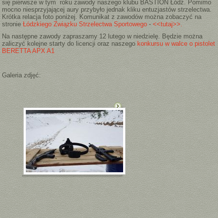
się pierwsze w tym roku zawody naszego klubu BASTION Łódź. Pomimo
mocno niesprzyjającej aury przybyło jednak kliku entuzjastów strzelectwa.
Krótka relacja foto poniżej. Komunikat z zawodów można zobaczyć na
stronie
Łódzkiego Związku Strzelectwa Sportowego
-
<<tutaj>>.
Na następne zawody zapraszamy 12 lutego w niedzielę. Będzie można
zaliczyć kolejne starty do licencji oraz naszego
konkursu w walce o pistolet
BERETTA APX A1
Galeria zdjęć: