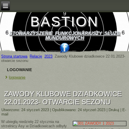
BASTION
STOWARZYSZENIE FUNKCJONARIUSZY SŁUŻB
MUNDUROWYCH
Strona startowa
Relacje
2023
Zawody Klubowe dziadkowice 22.01.2023-
otwarcie sezonu
LOGOWANIE
logowanie
ZAWODY KLUBOWE DZIADKOWICE
22.01.2023- OTWARCIE SEZONU
Utworzono: 24 styczeń 2023
|
Opublikowano: 24 styczeń 2023
|
Drukuj
|
E-
mail
W ubiegłą niedzielę 22 stycznia na
strzelnicy Asy w Dziadkowicach odbyły